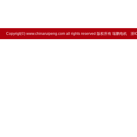
Copyrigt(©) www.chinaruipeng.com all rights reserved 版权所有 瑞鹏电机
浙I